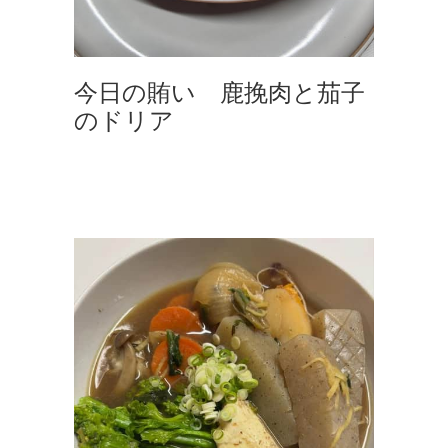
今日の賄い 鹿挽肉と茄子
のドリア