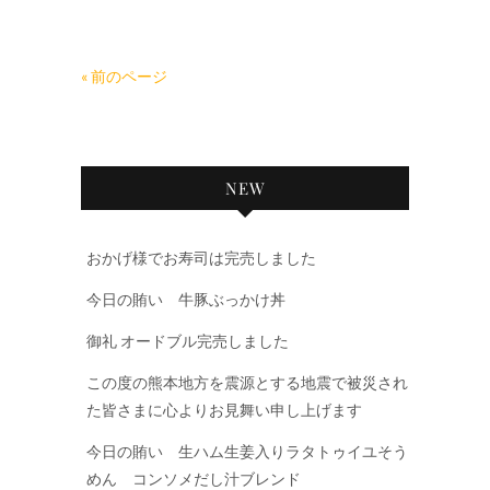
« 前のページ
NEW
おかげ様でお寿司は完売しました
今日の賄い 牛豚ぶっかけ丼
御礼 オードブル完売しました
この度の熊本地方を震源とする地震で被災され
た皆さまに心よりお見舞い申し上げます
今日の賄い 生ハム生姜入りラタトゥイユそう
めん コンソメだし汁ブレンド