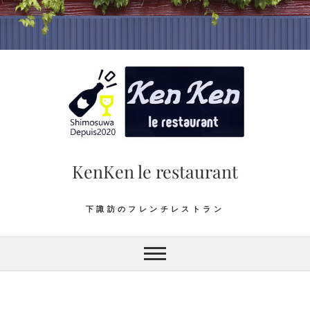
Skip
to
content
KenKen le restaurant
下諏訪のフレンチレストラン