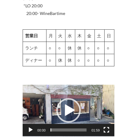
*LO 20:00
20:00- WineBartime
営業日
月
火
水
木
金
土
日
ランチ
○
○
休
休
○
○
○
ディナー
○
休
休
○
○
○
○
動
画
プ
レ
ー
ヤ
00:00
01:59
ー