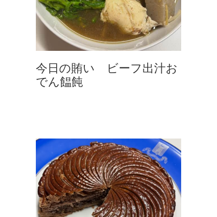
今日の賄い ビーフ出汁お
でん饂飩