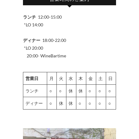
ランチ
12:00-15:00
*LO 14:00
ディナー
18:00-22:00
*LO 20:00
20:00- WineBartime
営業日
月
火
水
木
金
土
日
ランチ
○
○
休
休
○
○
○
ディナー
○
休
休
○
○
○
○
動