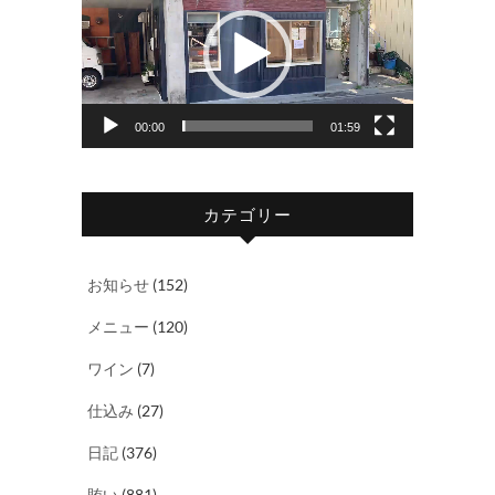
画
プ
レ
ー
ヤ
00:00
01:59
ー
カテゴリー
お知らせ
(152)
メニュー
(120)
ワイン
(7)
仕込み
(27)
日記
(376)
賄い
(881)