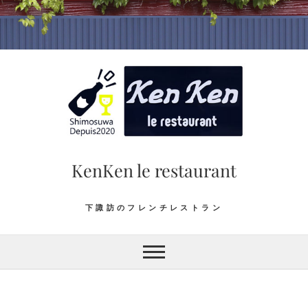
Skip
to
content
KenKen le restaurant
下諏訪のフレンチレストラン