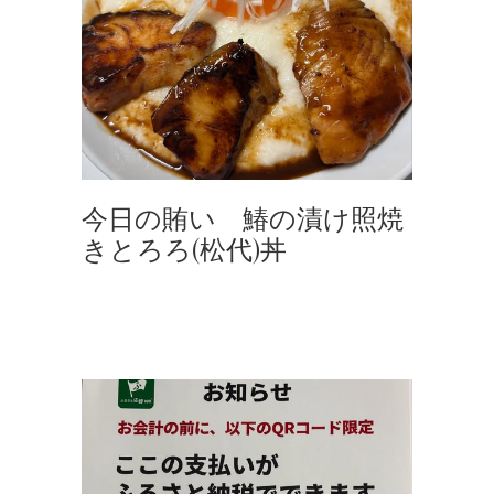
今日の賄い 鰆の漬け照焼
きとろろ(松代)丼