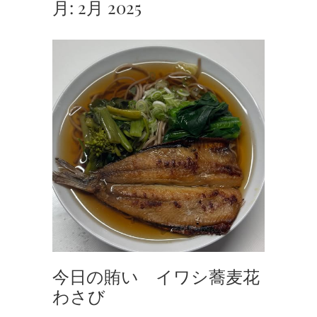
月:
2月 2025
今日の賄い イワシ蕎麦花
わさび