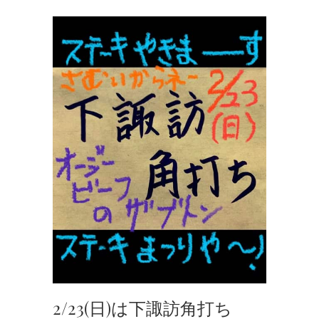
2/23(日)は下諏訪角打ち