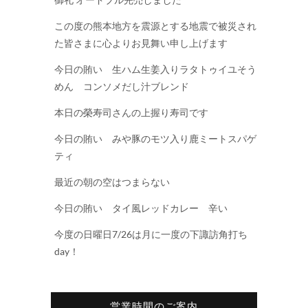
この度の熊本地方を震源とする地震で被災され
た皆さまに心よりお見舞い申し上げます
今日の賄い 生ハム生姜入りラタトゥイユそう
めん コンソメだし汁ブレンド
本日の榮寿司さんの上握り寿司です
今日の賄い みや豚のモツ入り鹿ミートスパゲ
ティ
最近の朝の空はつまらない
今日の賄い タイ風レッドカレー 辛い
今度の日曜日7/26は月に一度の下諏訪角打ち
day！
営業時間のご案内