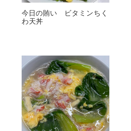
今日の賄い ビタミンちく
わ天丼