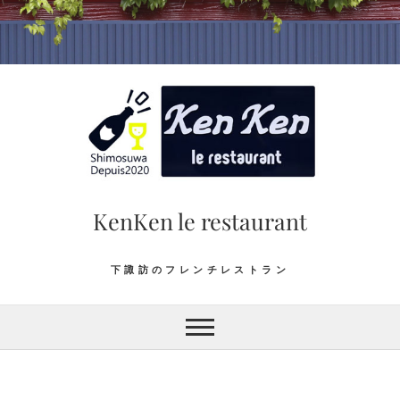
Skip
to
content
KenKen le restaurant
下諏訪のフレンチレストラン