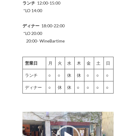
ランチ
12:00-15:00
*LO 14:00
ディナー
18:00-22:00
*LO 20:00
20:00- WineBartime
営業日
月
火
水
木
金
土
日
ランチ
○
○
休
休
○
○
○
ディナー
○
休
休
○
○
○
○
動
画
プ