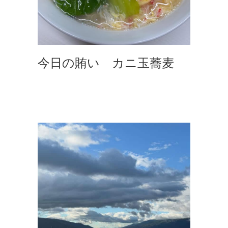
今日の賄い カニ玉蕎麦