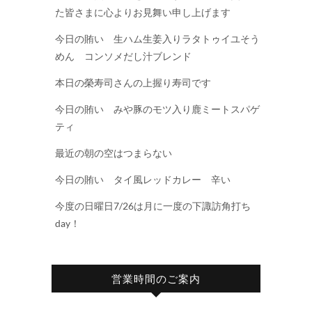
た皆さまに心よりお見舞い申し上げます
今日の賄い 生ハム生姜入りラタトゥイユそう
めん コンソメだし汁ブレンド
本日の榮寿司さんの上握り寿司です
今日の賄い みや豚のモツ入り鹿ミートスパゲ
ティ
最近の朝の空はつまらない
今日の賄い タイ風レッドカレー 辛い
今度の日曜日7/26は月に一度の下諏訪角打ち
day！
営業時間のご案内