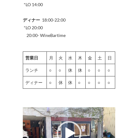
*LO 14:00
ディナー
18:00-22:00
*LO 20:00
20:00- WineBartime
営業日
月
火
水
木
金
土
日
ランチ
○
○
休
休
○
○
○
ディナー
○
休
休
○
○
○
○
動
画
プ
レ