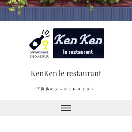
Skip
to
content
KenKen le restaurant
下諏訪のフレンチレストラン