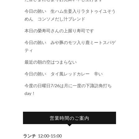
今日の賄い 生ハム生姜入りラタトゥイユそう
めん コンソメだし汁ブレンド
本日の榮寿司さんの上握り寿司です
今日の賄い みや豚のモツ入り鹿ミートスパゲ
ティ
最近の朝の空はつまらない
今日の賄い タイ風レッドカレー 辛い
今度の日曜日7/26は月に一度の下諏訪角打ち
day！
営業時間のご案内
ランチ
12:00-15:00