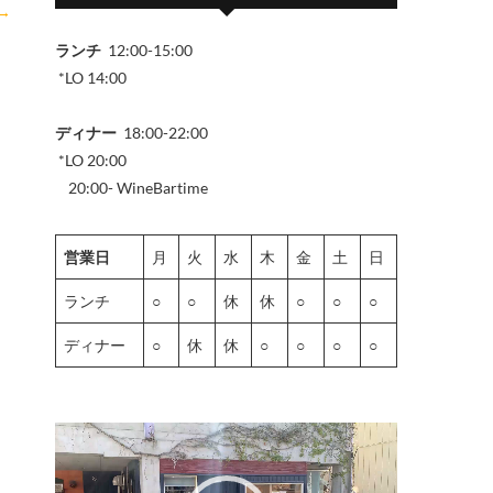
→
ランチ
12:00-15:00
*LO 14:00
ディナー
18:00-22:00
*LO 20:00
20:00- WineBartime
営業日
月
火
水
木
金
土
日
ランチ
○
○
休
休
○
○
○
ディナー
○
休
休
○
○
○
○
動
画
プ