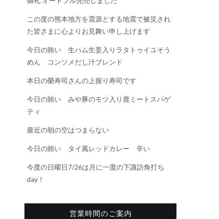
御礼 オードブル完売しました
この度の熊本地方を震源とする地震で被災され
た皆さまに心よりお見舞い申し上げます
今日の賄い 生ハム生姜入りラタトゥイユそう
めん コンソメだし汁ブレンド
本日の榮寿司さんの上握り寿司です
今日の賄い みや豚のモツ入り鹿ミートスパゲ
ティ
最近の朝の空はつまらない
今日の賄い タイ風レッドカレー 辛い
今度の日曜日7/26は月に一度の下諏訪角打ち
day！
営業時間のご案内