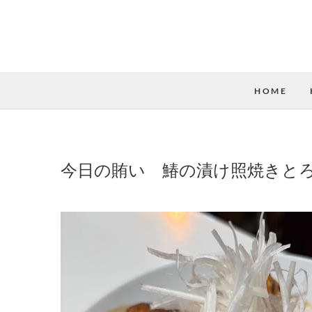
HOME
今日の賄い 鰆の漬け照焼きとろ