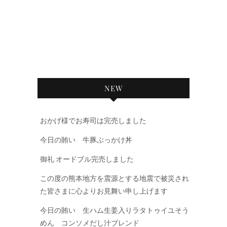
NEW
おかげ様でお寿司は完売しました
今日の賄い 牛豚ぶっかけ丼
御礼 オードブル完売しました
この度の熊本地方を震源とする地震で被災され
た皆さまに心よりお見舞い申し上げます
今日の賄い 生ハム生姜入りラタトゥイユそう
めん コンソメだし汁ブレンド