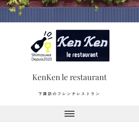
Skip
to
content
KenKen le restaurant
下諏訪のフレンチレストラン