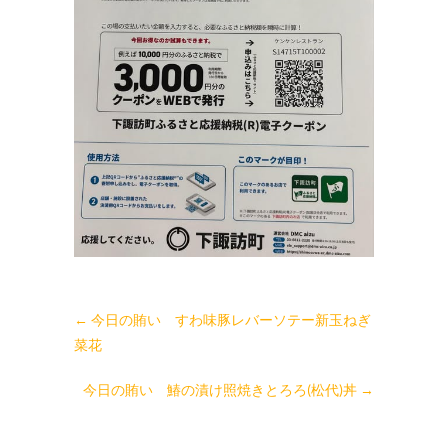
←
今日の賄い すわ味豚レバーソテー新玉ねぎ
菜花
今日の賄い 鰆の漬け照焼きとろろ(松代)丼
→