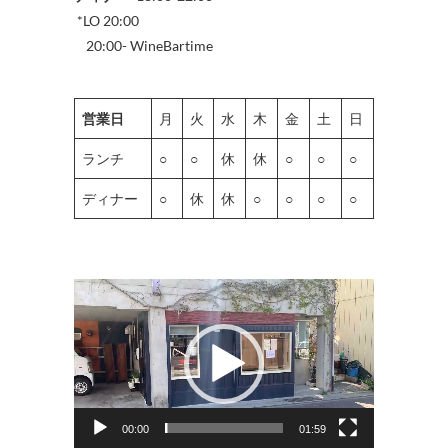
*LO 20:00
20:00- WineBartime
営業日
月
火
水
木
金
土
日
ランチ
○
○
休
休
○
○
○
ディナー
○
休
休
○
○
○
○
動
画
プ
レ
ー
ヤ
00:00
01:59
ー