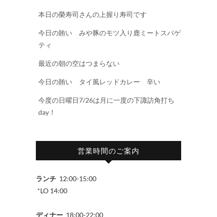
本日の榮寿司さんの上握り寿司です
今日の賄い みや豚のモツ入り鹿ミートスパゲ
ティ
最近の朝の空はつまらない
今日の賄い タイ風レッドカレー 辛い
今度の日曜日7/26は月に一度の下諏訪角打ち
day！
営業時間のご案内
ランチ
12:00-15:00
*LO 14:00
ディナー
18:00-22:00