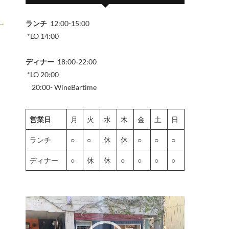
→
ランチ
12:00-15:00
*LO 14:00
ディナー
18:00-22:00
*LO 20:00
20:00- WineBartime
営業日
月
火
水
木
金
土
日
ランチ
○
○
休
休
○
○
○
ディナー
○
休
休
○
○
○
○
動
画
プ