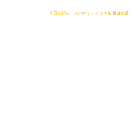
今日の賄い スパゲッティ ツナ缶 椎茸魚醤