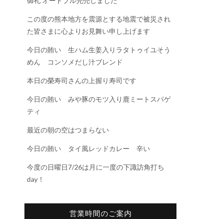
御礼 オードブル完売しました
この度の熊本地方を震源とする地震で被災され
た皆さまに心よりお見舞い申し上げます
今日の賄い 生ハム生姜入りラタトゥイユそう
めん コンソメだし汁ブレンド
本日の榮寿司さんの上握り寿司です
今日の賄い みや豚のモツ入り鹿ミートスパゲ
ティ
最近の朝の空はつまらない
今日の賄い タイ風レッドカレー 辛い
今度の日曜日7/26は月に一度の下諏訪角打ち
day！
営業時間のご案内