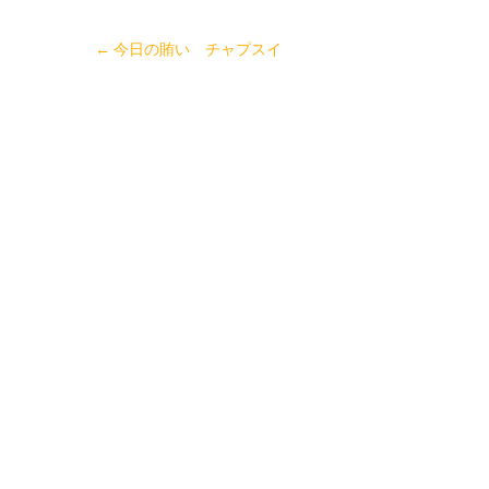
←
今日の賄い チャプスイ