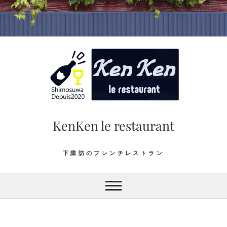
Skip
to
content
KenKen le restaurant
下諏訪のフレンチレストラン