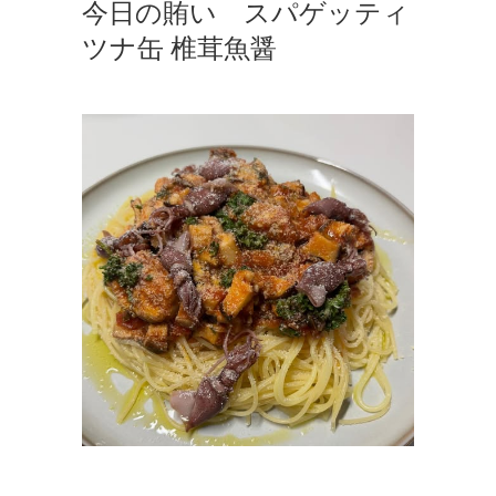
今日の賄い スパゲッティ
ツナ缶 椎茸魚醤