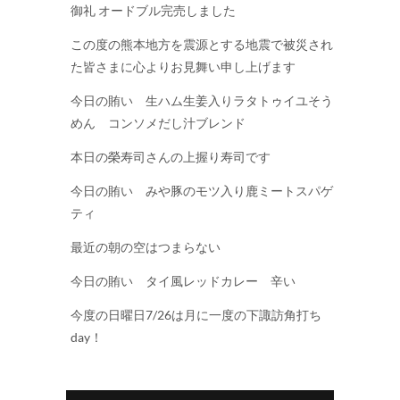
御礼 オードブル完売しました
この度の熊本地方を震源とする地震で被災され
た皆さまに心よりお見舞い申し上げます
今日の賄い 生ハム生姜入りラタトゥイユそう
めん コンソメだし汁ブレンド
本日の榮寿司さんの上握り寿司です
今日の賄い みや豚のモツ入り鹿ミートスパゲ
ティ
最近の朝の空はつまらない
今日の賄い タイ風レッドカレー 辛い
今度の日曜日7/26は月に一度の下諏訪角打ち
day！