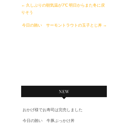
←
久しぶりの朝気温が7℃ 明日からまた冬に戻
りそう
今日の賄い サーモントラウトの玉子とじ丼
→
NEW
おかげ様でお寿司は完売しました
今日の賄い 牛豚ぶっかけ丼