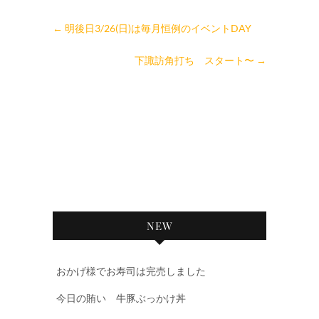
←
明後日3/26(日)は毎月恒例のイベントDAY
下諏訪角打ち スタート〜
→
NEW
おかげ様でお寿司は完売しました
今日の賄い 牛豚ぶっかけ丼