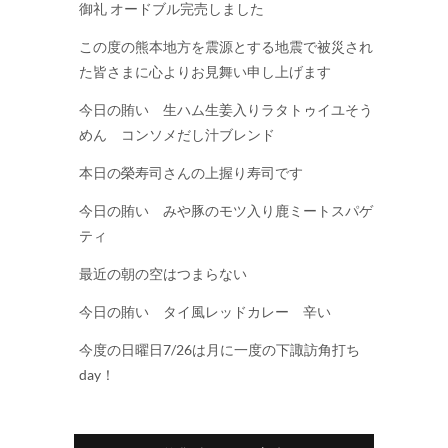
御礼 オードブル完売しました
この度の熊本地方を震源とする地震で被災され
た皆さまに心よりお見舞い申し上げます
今日の賄い 生ハム生姜入りラタトゥイユそう
めん コンソメだし汁ブレンド
本日の榮寿司さんの上握り寿司です
今日の賄い みや豚のモツ入り鹿ミートスパゲ
ティ
最近の朝の空はつまらない
今日の賄い タイ風レッドカレー 辛い
今度の日曜日7/26は月に一度の下諏訪角打ち
day！