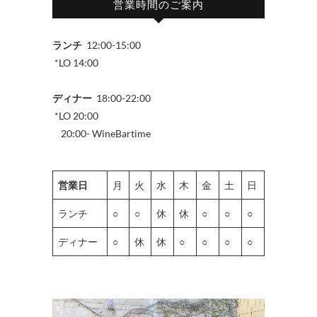
営業時間のご案内
ランチ
12:00-15:00
*LO 14:00
ディナー
18:00-22:00
*LO 20:00
20:00- WineBartime
営業日
月
火
水
木
金
土
日
ランチ
○
○
休
休
○
○
○
ディナー
○
休
休
○
○
○
○
動