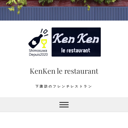
Skip
to
content
KenKen le restaurant
下諏訪のフレンチレストラン