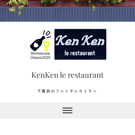
Skip
to
content
KenKen le restaurant
下諏訪のフレンチレストラン