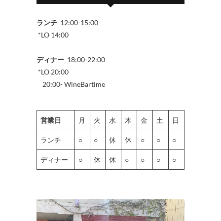
ランチ
12:00-15:00
*LO 14:00
ディナー
18:00-22:00
*LO 20:00
20:00- WineBartime
営業日
月
火
水
木
金
土
日
ランチ
○
○
休
休
○
○
○
ディナー
○
休
休
○
○
○
○
動
画