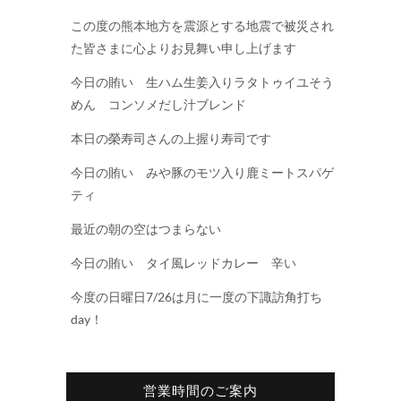
この度の熊本地方を震源とする地震で被災され
た皆さまに心よりお見舞い申し上げます
今日の賄い 生ハム生姜入りラタトゥイユそう
めん コンソメだし汁ブレンド
本日の榮寿司さんの上握り寿司です
今日の賄い みや豚のモツ入り鹿ミートスパゲ
ティ
最近の朝の空はつまらない
今日の賄い タイ風レッドカレー 辛い
今度の日曜日7/26は月に一度の下諏訪角打ち
day！
営業時間のご案内