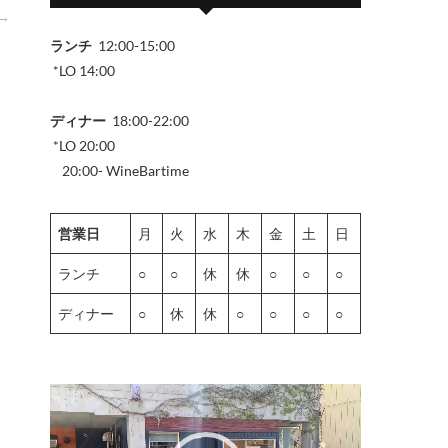
→
ランチ
12:00-15:00
*LO 14:00
ディナー
18:00-22:00
*LO 20:00
20:00- WineBartime
営業日
月
火
水
木
金
土
日
ランチ
○
○
休
休
○
○
○
ディナー
○
休
休
○
○
○
○
動
画
プ