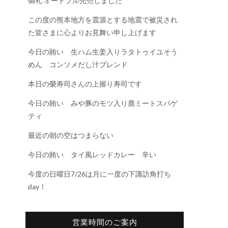
御礼 オードブル完売しました
この度の熊本地方を震源とする地震で被災され
た皆さまに心よりお見舞い申し上げます
今日の賄い 生ハム生姜入りラタトゥイユそう
めん コンソメだし汁ブレンド
本日の榮寿司さんの上握り寿司です
今日の賄い みや豚のモツ入り鹿ミートスパゲ
ティ
最近の朝の空はつまらない
今日の賄い タイ風レッドカレー 辛い
今度の日曜日7/26は月に一度の下諏訪角打ち
day！
営業時間のご案内