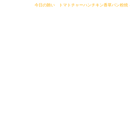
今日の賄い トマトチャーハンチキン香草パン粉焼