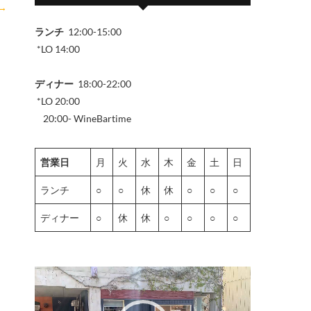
→
ランチ
12:00-15:00
*LO 14:00
ディナー
18:00-22:00
*LO 20:00
20:00- WineBartime
営業日
月
火
水
木
金
土
日
ランチ
○
○
休
休
○
○
○
ディナー
○
休
休
○
○
○
○
動
画
プ