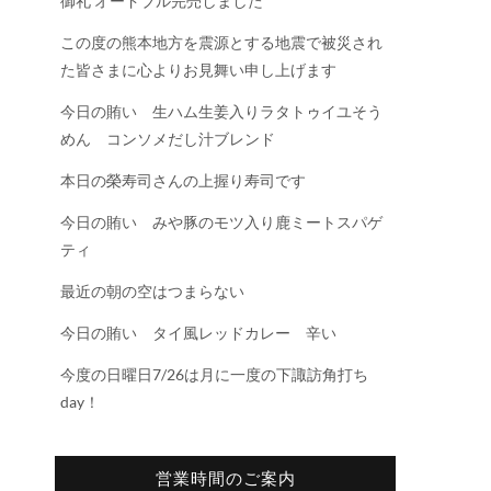
御礼 オードブル完売しました
この度の熊本地方を震源とする地震で被災され
た皆さまに心よりお見舞い申し上げます
今日の賄い 生ハム生姜入りラタトゥイユそう
めん コンソメだし汁ブレンド
本日の榮寿司さんの上握り寿司です
今日の賄い みや豚のモツ入り鹿ミートスパゲ
ティ
最近の朝の空はつまらない
今日の賄い タイ風レッドカレー 辛い
今度の日曜日7/26は月に一度の下諏訪角打ち
day！
営業時間のご案内