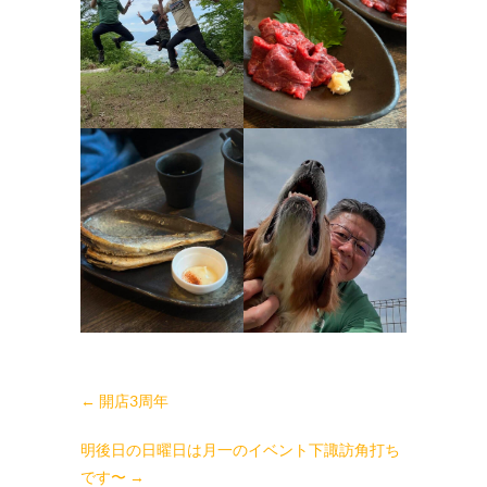
←
開店3周年
明後日の日曜日は月一のイベント下諏訪角打ち
です〜
→