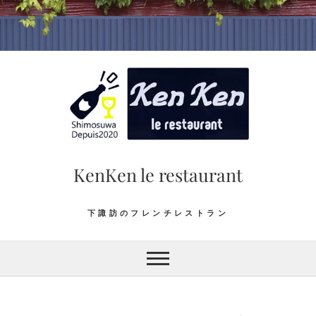
Skip
to
content
KenKen le restaurant
下諏訪のフレンチレストラン