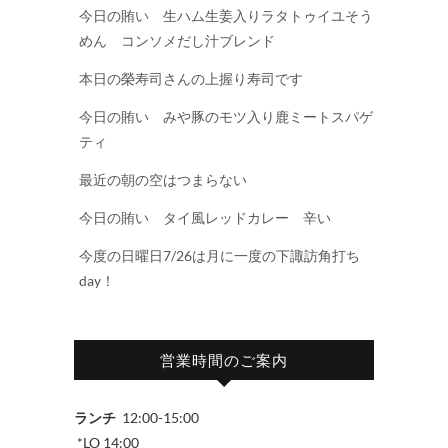
今日の賄い 生ハム生姜入りラタトゥイユそう
めん コンソメだし汁ブレンド
本日の榮寿司さんの上握り寿司です
今日の賄い みや豚のモツ入り鹿ミートスパゲ
ティ
最近の朝の空はつまらない
今日の賄い タイ風レッドカレー 辛い
今度の日曜日7/26は月に一度の下諏訪角打ち
day！
営業時間のご案内
ランチ
12:00-15:00
*LO 14:00