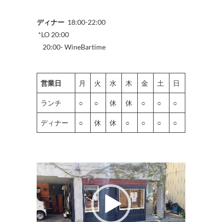
ディナー
18:00-22:00
*LO 20:00
20:00- WineBartime
営業日
月
火
水
木
金
土
日
ランチ
○
○
休
休
○
○
○
ディナー
○
休
休
○
○
○
○
動
画
プ
レ
ー