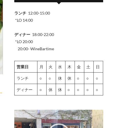
ランチ
12:00-15:00
*LO 14:00
ディナー
18:00-22:00
*LO 20:00
20:00- WineBartime
営業日
月
火
水
木
金
土
日
ランチ
○
○
休
休
○
○
○
ディナー
○
休
休
○
○
○
○
→
動
画
プ