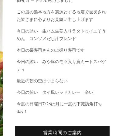
御礼 オードブル完売しました
この度の熊本地方を震源とする地震で被災され
た皆さまに心よりお見舞い申し上げます
今日の賄い 生ハム生姜入りラタトゥイユそう
めん コンソメだし汁ブレンド
本日の榮寿司さんの上握り寿司です
今日の賄い みや豚のモツ入り鹿ミートスパゲ
ティ
最近の朝の空はつまらない
今日の賄い タイ風レッドカレー 辛い
今度の日曜日7/26は月に一度の下諏訪角打ち
day！
営業時間のご案内