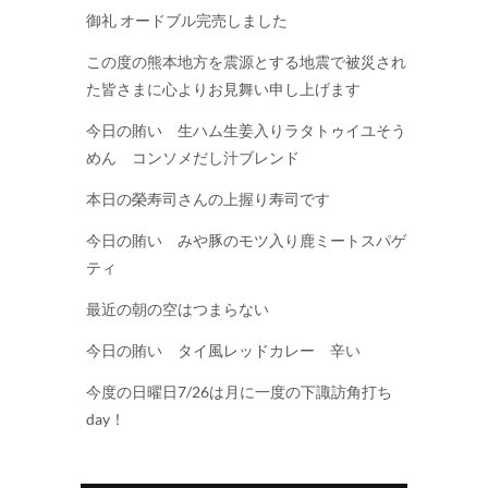
御礼 オードブル完売しました
この度の熊本地方を震源とする地震で被災され
た皆さまに心よりお見舞い申し上げます
今日の賄い 生ハム生姜入りラタトゥイユそう
めん コンソメだし汁ブレンド
本日の榮寿司さんの上握り寿司です
今日の賄い みや豚のモツ入り鹿ミートスパゲ
ティ
最近の朝の空はつまらない
今日の賄い タイ風レッドカレー 辛い
今度の日曜日7/26は月に一度の下諏訪角打ち
day！