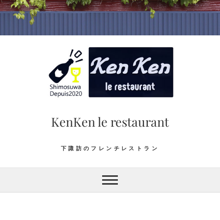
Skip
to
content
KenKen le restaurant
下諏訪のフレンチレストラン