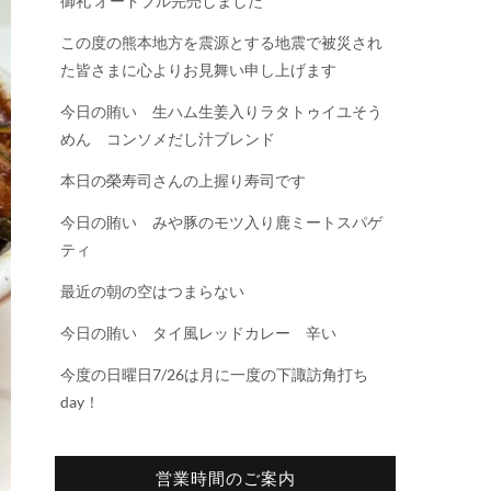
御礼 オードブル完売しました
この度の熊本地方を震源とする地震で被災され
た皆さまに心よりお見舞い申し上げます
今日の賄い 生ハム生姜入りラタトゥイユそう
めん コンソメだし汁ブレンド
本日の榮寿司さんの上握り寿司です
今日の賄い みや豚のモツ入り鹿ミートスパゲ
ティ
最近の朝の空はつまらない
今日の賄い タイ風レッドカレー 辛い
今度の日曜日7/26は月に一度の下諏訪角打ち
day！
営業時間のご案内