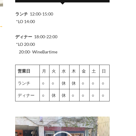
ランチ
12:00-15:00
*LO 14:00
→
ディナー
18:00-22:00
*LO 20:00
20:00- WineBartime
営業日
月
火
水
木
金
土
日
ランチ
○
○
休
休
○
○
○
ディナー
○
休
休
○
○
○
○
動
画
プ