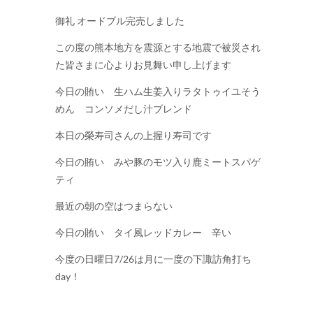
御礼 オードブル完売しました
この度の熊本地方を震源とする地震で被災され
た皆さまに心よりお見舞い申し上げます
今日の賄い 生ハム生姜入りラタトゥイユそう
めん コンソメだし汁ブレンド
本日の榮寿司さんの上握り寿司です
今日の賄い みや豚のモツ入り鹿ミートスパゲ
ティ
最近の朝の空はつまらない
今日の賄い タイ風レッドカレー 辛い
今度の日曜日7/26は月に一度の下諏訪角打ち
day！