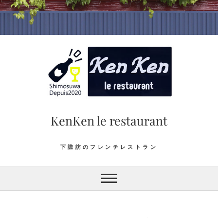
Skip
to
content
KenKen le restaurant
下諏訪のフレンチレストラン