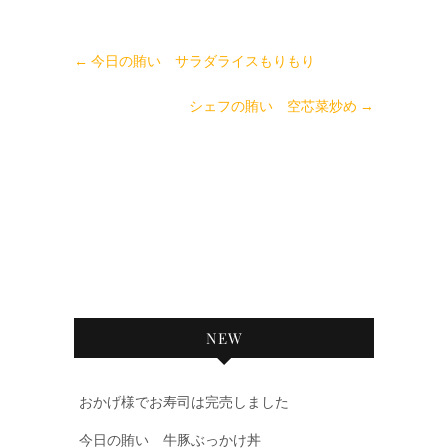
←
今日の賄い サラダライスもりもり
シェフの賄い 空芯菜炒め
→
NEW
おかげ様でお寿司は完売しました
今日の賄い 牛豚ぶっかけ丼