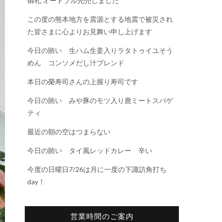
御礼 オードブル完売しました
この度の熊本地方を震源とする地震で被災され
た皆さまに心よりお見舞い申し上げます
今日の賄い 生ハム生姜入りラタトゥイユそう
めん コンソメだし汁ブレンド
本日の榮寿司さんの上握り寿司です
今日の賄い みや豚のモツ入り鹿ミートスパゲ
ティ
最近の朝の空はつまらない
今日の賄い タイ風レッドカレー 辛い
今度の日曜日7/26は月に一度の下諏訪角打ち
day！
営業時間のご案内