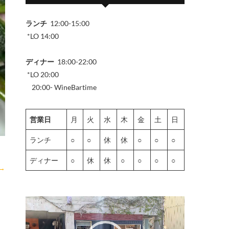
ランチ
12:00-15:00
*LO 14:00
ディナー
18:00-22:00
*LO 20:00
20:00- WineBartime
営業日
月
火
水
木
金
土
日
ランチ
○
○
休
休
○
○
○
ディナー
○
休
休
○
○
○
○
→
動
画
プ