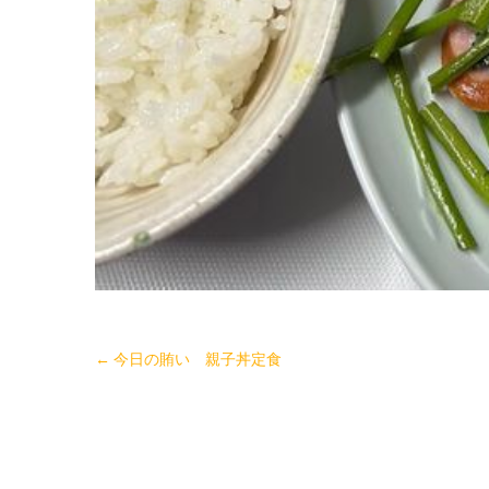
←
今日の賄い 親子丼定食