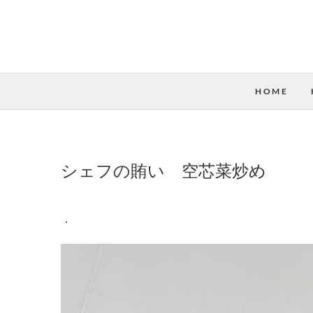
HOME
シェフの賄い 空芯菜炒め
·