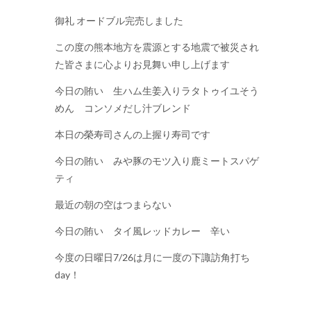
御礼 オードブル完売しました
この度の熊本地方を震源とする地震で被災され
た皆さまに心よりお見舞い申し上げます
今日の賄い 生ハム生姜入りラタトゥイユそう
めん コンソメだし汁ブレンド
本日の榮寿司さんの上握り寿司です
今日の賄い みや豚のモツ入り鹿ミートスパゲ
ティ
最近の朝の空はつまらない
今日の賄い タイ風レッドカレー 辛い
今度の日曜日7/26は月に一度の下諏訪角打ち
day！