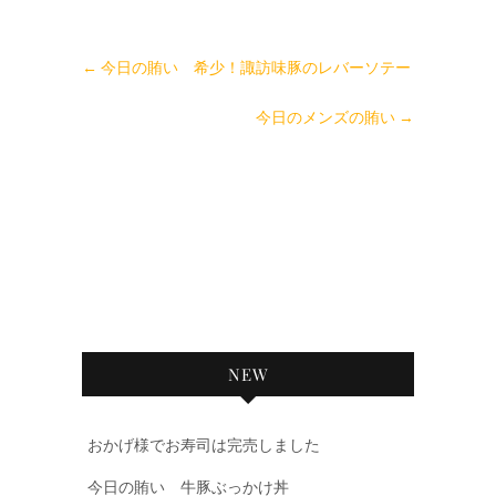
←
今日の賄い 希少！諏訪味豚のレバーソテー
今日のメンズの賄い
→
NEW
おかげ様でお寿司は完売しました
今日の賄い 牛豚ぶっかけ丼