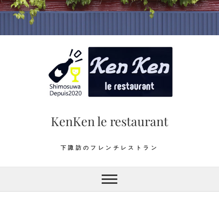
Skip
to
content
KenKen le restaurant
下諏訪のフレンチレストラン