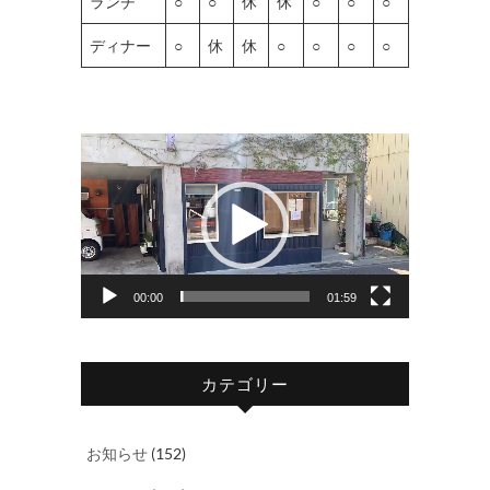
ランチ
○
○
休
休
○
○
○
ディナー
○
休
休
○
○
○
○
動
画
プ
レ
ー
ヤ
00:00
01:59
ー
カテゴリー
お知らせ
(152)