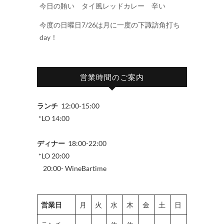
今日の賄い タイ風レッドカレー 辛い
今度の日曜日7/26は月に一度の下諏訪角打ち
day！
営業時間のご案内
ランチ
12:00-15:00
*LO 14:00
ディナー
18:00-22:00
*LO 20:00
20:00- WineBartime
営業日
月
火
水
木
金
土
日