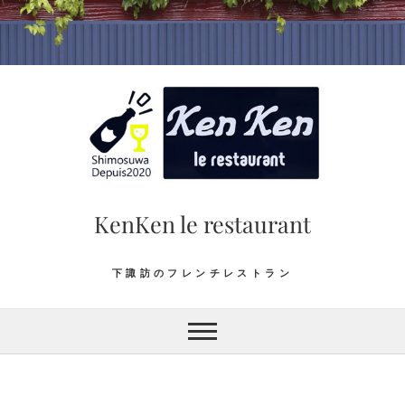
Skip
to
content
KenKen le restaurant
下諏訪のフレンチレストラン