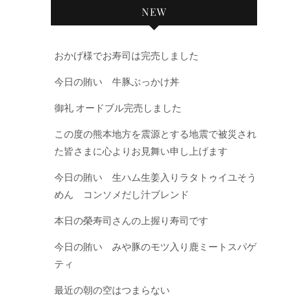
NEW
おかげ様でお寿司は完売しました
今日の賄い 牛豚ぶっかけ丼
御礼 オードブル完売しました
この度の熊本地方を震源とする地震で被災され
た皆さまに心よりお見舞い申し上げます
今日の賄い 生ハム生姜入りラタトゥイユそう
めん コンソメだし汁ブレンド
本日の榮寿司さんの上握り寿司です
今日の賄い みや豚のモツ入り鹿ミートスパゲ
ティ
最近の朝の空はつまらない