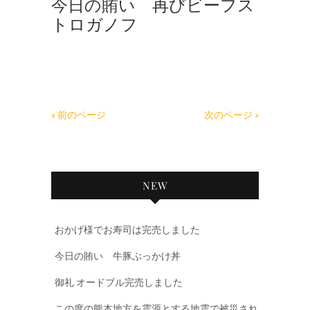
今日の賄い 再びビーフス
トロガノフ
« 前のページ
次のページ »
NEW
おかげ様でお寿司は完売しました
今日の賄い 牛豚ぶっかけ丼
御礼 オードブル完売しました
この度の熊本地方を震源とする地震で被災され