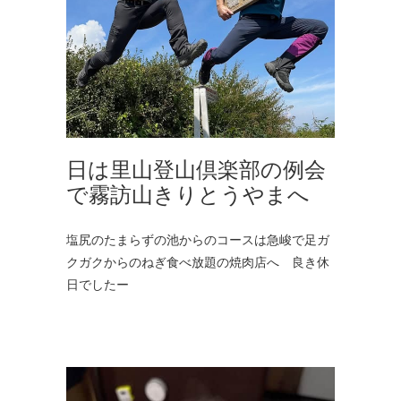
日は里山登山倶楽部の例会
で霧訪山きりとうやまへ
塩尻のたまらずの池からのコースは急峻で足ガ
クガクからのねぎ食べ放題の焼肉店へ 良き休
日でしたー