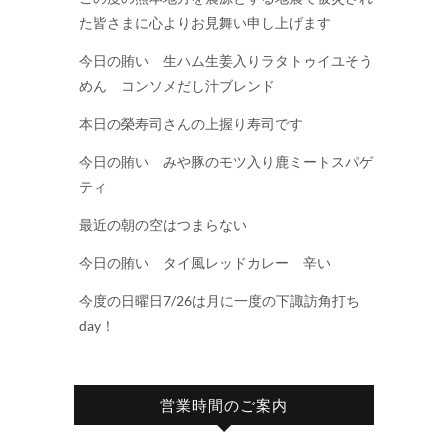
た皆さまに心よりお見舞い申し上げます
今日の賄い 生ハム生姜入りラタトゥイユそう
めん コンソメだし汁ブレンド
本日の榮寿司さんの上握り寿司です
今日の賄い みや豚のモツ入り鹿ミートスパゲ
ティ
最近の朝の空はつまらない
今日の賄い タイ風レッドカレー 辛い
今度の日曜日7/26は月に一度の下諏訪角打ち
day！
営業時間のご案内