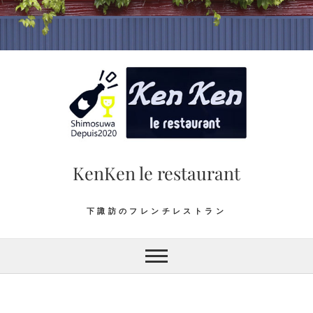
Skip
to
content
KenKen le restaurant
下諏訪のフレンチレストラン