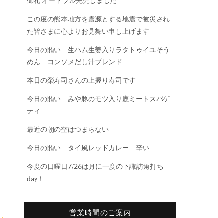
御礼 オードブル完売しました
この度の熊本地方を震源とする地震で被災され
た皆さまに心よりお見舞い申し上げます
今日の賄い 生ハム生姜入りラタトゥイユそう
めん コンソメだし汁ブレンド
本日の榮寿司さんの上握り寿司です
今日の賄い みや豚のモツ入り鹿ミートスパゲ
ティ
最近の朝の空はつまらない
今日の賄い タイ風レッドカレー 辛い
今度の日曜日7/26は月に一度の下諏訪角打ち
day！
営業時間のご案内
→