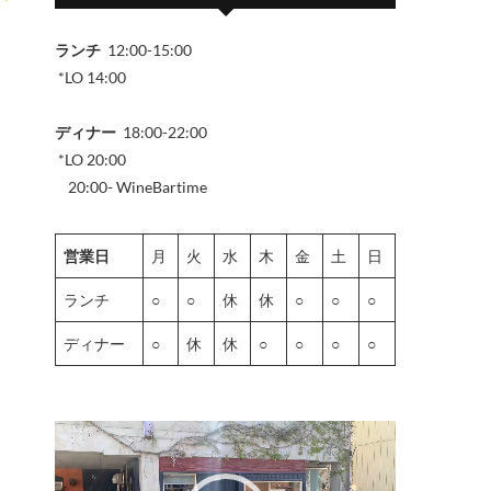
ランチ
12:00-15:00
*LO 14:00
ディナー
18:00-22:00
*LO 20:00
20:00- WineBartime
営業日
月
火
水
木
金
土
日
ランチ
○
○
休
休
○
○
○
ディナー
○
休
休
○
○
○
○
動
画
プ