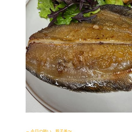
←
今日の賄い 親子丼〜