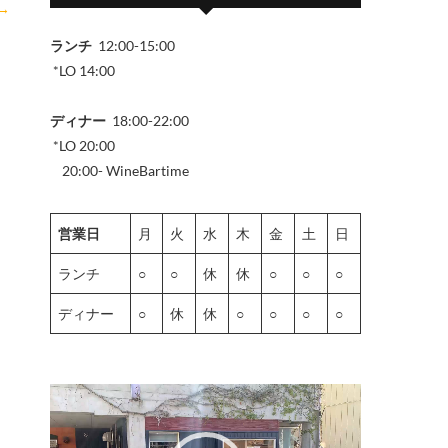
→
ランチ
12:00-15:00
*LO 14:00
ディナー
18:00-22:00
*LO 20:00
20:00- WineBartime
営業日
月
火
水
木
金
土
日
ランチ
○
○
休
休
○
○
○
ディナー
○
休
休
○
○
○
○
動
画
プ