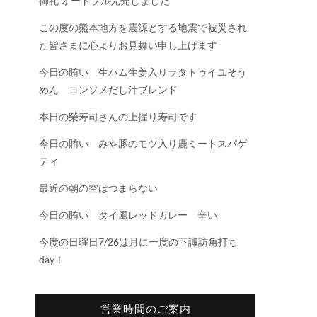
御礼 オードブル完売しました
この度の熊本地方を震源とする地震で被災され
た皆さまに心よりお見舞い申し上げます
今日の賄い 生ハム生姜入りラタトゥイユそう
めん コンソメだし汁ブレンド
本日の榮寿司さんの上握り寿司です
今日の賄い みや豚のモツ入り鹿ミートスパゲ
ティ
最近の朝の空はつまらない
今日の賄い タイ風レッドカレー 辛い
今度の日曜日7/26は月に一度の下諏訪角打ち
day！
営業時間のご案内