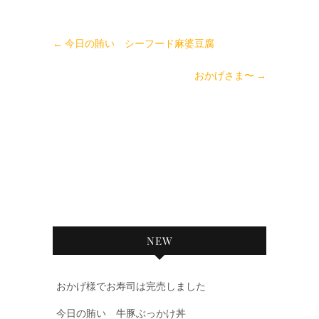
←
今日の賄い シーフード麻婆豆腐
おかげさま〜
→
NEW
おかげ様でお寿司は完売しました
今日の賄い 牛豚ぶっかけ丼