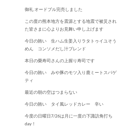
御礼 オードブル完売しました
この度の熊本地方を震源とする地震で被災され
た皆さまに心よりお見舞い申し上げます
今日の賄い 生ハム生姜入りラタトゥイユそう
めん コンソメだし汁ブレンド
本日の榮寿司さんの上握り寿司です
今日の賄い みや豚のモツ入り鹿ミートスパゲ
ティ
最近の朝の空はつまらない
今日の賄い タイ風レッドカレー 辛い
今度の日曜日7/26は月に一度の下諏訪角打ち
day！