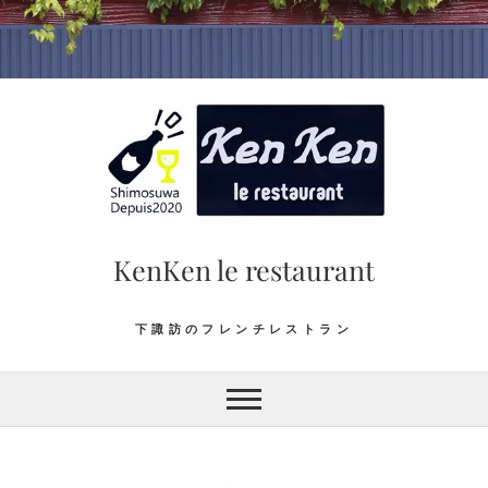
Skip
to
content
KenKen le restaurant
下諏訪のフレンチレストラン