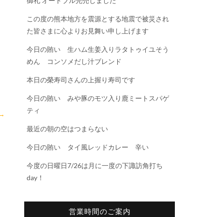
御礼 オードブル完売しました
この度の熊本地方を震源とする地震で被災され
た皆さまに心よりお見舞い申し上げます
今日の賄い 生ハム生姜入りラタトゥイユそう
めん コンソメだし汁ブレンド
本日の榮寿司さんの上握り寿司です
今日の賄い みや豚のモツ入り鹿ミートスパゲ
ティ
→
最近の朝の空はつまらない
今日の賄い タイ風レッドカレー 辛い
今度の日曜日7/26は月に一度の下諏訪角打ち
day！
営業時間のご案内