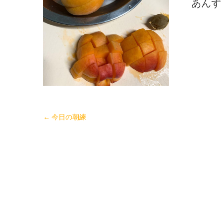
あんず
←
今日の朝練