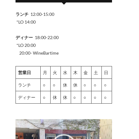
ランチ
12:00-15:00
*LO 14:00
ディナー
18:00-22:00
*LO 20:00
20:00- WineBartime
営業日
月
火
水
木
金
土
日
ランチ
○
○
休
休
○
○
○
ディナー
○
休
休
○
○
○
○
動
画
プ