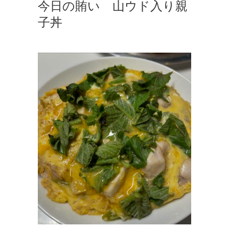
今日の賄い 山ウド入り親
子丼