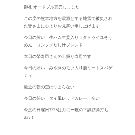
御礼 オードブル完売しました
この度の熊本地方を震源とする地震で被災され
た皆さまに心よりお見舞い申し上げます
今日の賄い 生ハム生姜入りラタトゥイユそう
めん コンソメだし汁ブレンド
本日の榮寿司さんの上握り寿司です
今日の賄い みや豚のモツ入り鹿ミートスパゲ
ティ
最近の朝の空はつまらない
今日の賄い タイ風レッドカレー 辛い
今度の日曜日7/26は月に一度の下諏訪角打ち
day！