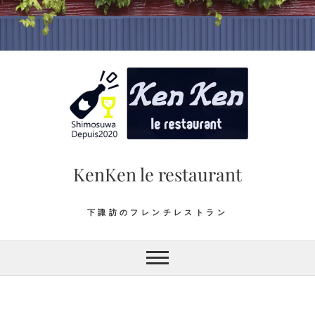
Skip
to
content
KenKen le restaurant
下諏訪のフレンチレストラン