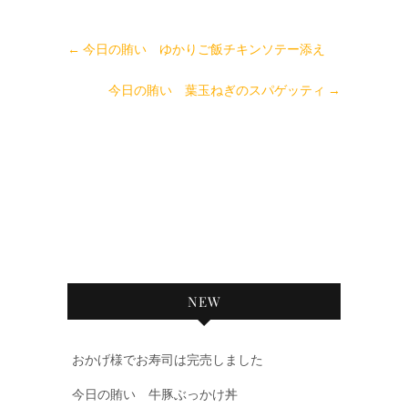
←
今日の賄い ゆかりご飯チキンソテー添え
今日の賄い 葉玉ねぎのスパゲッティ
→
NEW
おかげ様でお寿司は完売しました
今日の賄い 牛豚ぶっかけ丼