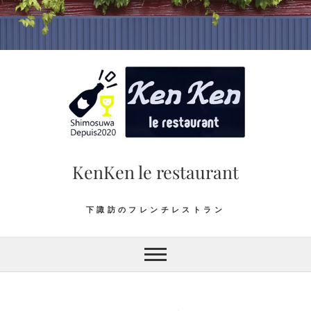
Skip
to
content
KenKen le restaurant
下諏訪のフレンチレストラン