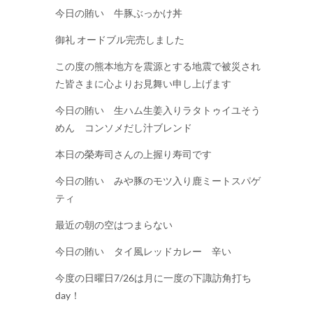
今日の賄い 牛豚ぶっかけ丼
御礼 オードブル完売しました
この度の熊本地方を震源とする地震で被災され
た皆さまに心よりお見舞い申し上げます
今日の賄い 生ハム生姜入りラタトゥイユそう
めん コンソメだし汁ブレンド
本日の榮寿司さんの上握り寿司です
今日の賄い みや豚のモツ入り鹿ミートスパゲ
ティ
最近の朝の空はつまらない
今日の賄い タイ風レッドカレー 辛い
今度の日曜日7/26は月に一度の下諏訪角打ち
day！