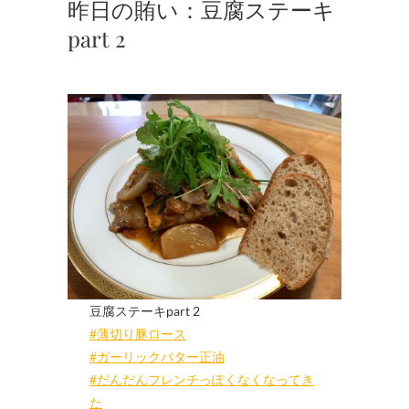
昨日の賄い：豆腐ステーキ
part 2
豆腐ステーキpart 2
#薄切り豚ロース
#ガーリックバター正油
#だんだんフレンチっぽくなくなってき
た