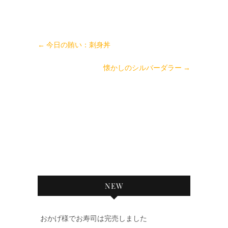
←
今日の賄い：刺身丼
懐かしのシルバーダラー
→
NEW
おかげ様でお寿司は完売しました