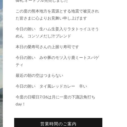
御礼 オードブル完売しました
この度の熊本地方を震源とする地震で被災され
た皆さまに心よりお見舞い申し上げます
今日の賄い 生ハム生姜入りラタトゥイユそう
めん コンソメだし汁ブレンド
本日の榮寿司さんの上握り寿司です
今日の賄い みや豚のモツ入り鹿ミートスパゲ
ティ
最近の朝の空はつまらない
今日の賄い タイ風レッドカレー 辛い
今度の日曜日7/26は月に一度の下諏訪角打ち
day！
営業時間のご案内