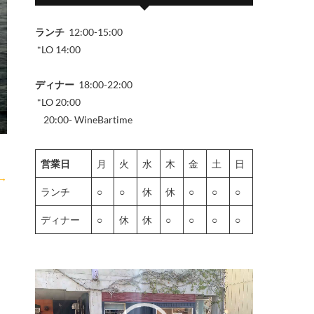
ランチ
12:00-15:00
*LO 14:00
ディナー
18:00-22:00
*LO 20:00
20:00- WineBartime
営業日
月
火
水
木
金
土
日
→
ランチ
○
○
休
休
○
○
○
ディナー
○
休
休
○
○
○
○
動
画
プ