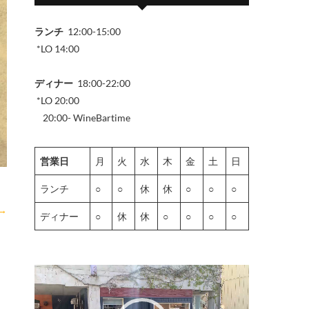
ランチ
12:00-15:00
*LO 14:00
ディナー
18:00-22:00
*LO 20:00
20:00- WineBartime
営業日
月
火
水
木
金
土
日
ランチ
○
○
休
休
○
○
○
→
ディナー
○
休
休
○
○
○
○
動
画
プ