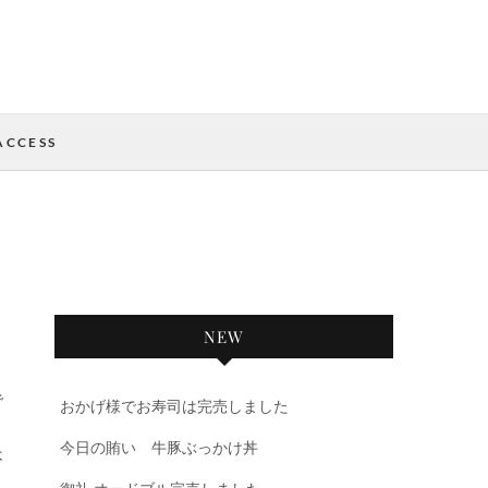
ACCESS
NEW
で
おかげ様でお寿司は完売しました
今日の賄い 牛豚ぶっかけ丼
は
ラ