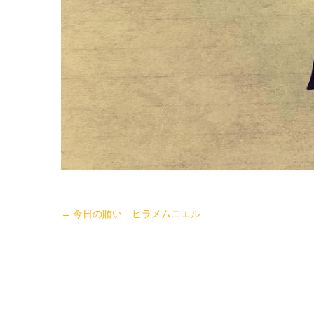
←
今日の賄い ヒラメムニエル