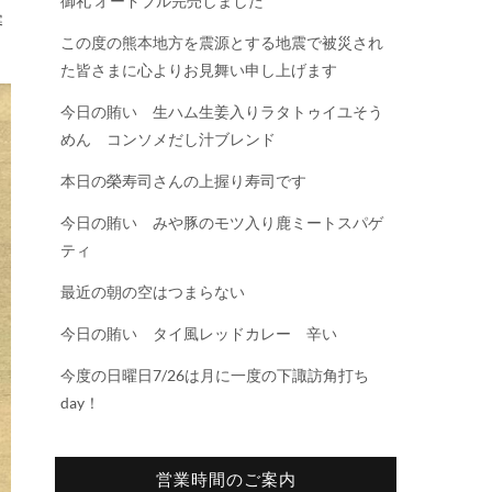
御礼 オードブル完売しました
寒
この度の熊本地方を震源とする地震で被災され
た皆さまに心よりお見舞い申し上げます
今日の賄い 生ハム生姜入りラタトゥイユそう
めん コンソメだし汁ブレンド
本日の榮寿司さんの上握り寿司です
今日の賄い みや豚のモツ入り鹿ミートスパゲ
ティ
最近の朝の空はつまらない
今日の賄い タイ風レッドカレー 辛い
今度の日曜日7/26は月に一度の下諏訪角打ち
day！
営業時間のご案内