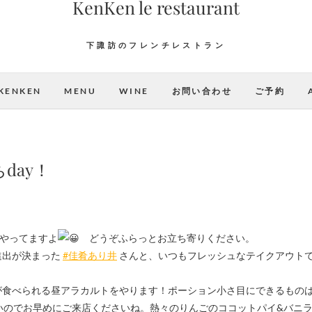
KenKen le restaurant
下諏訪のフレンチレストラン
KENKEN
MENU
WINE
お問い合わせ
ご予約
day！
やってますよ
どうぞふらっとお立ち寄りください。
進出が決まった
#佳肴あり井
さんと、いつもフレッシュなテイクアウト
が食べられる昼アラカルトをやります！ポーション小さ目にできるもの
いのでお早めにご来店くださいね。熱々のりんごのココットパイ&バニ