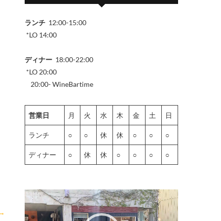
ランチ
12:00-15:00
*LO 14:00
ディナー
18:00-22:00
*LO 20:00
20:00- WineBartime
営業日
月
火
水
木
金
土
日
ランチ
○
○
休
休
○
○
○
ディナー
○
休
休
○
○
○
○
動
画
→
プ