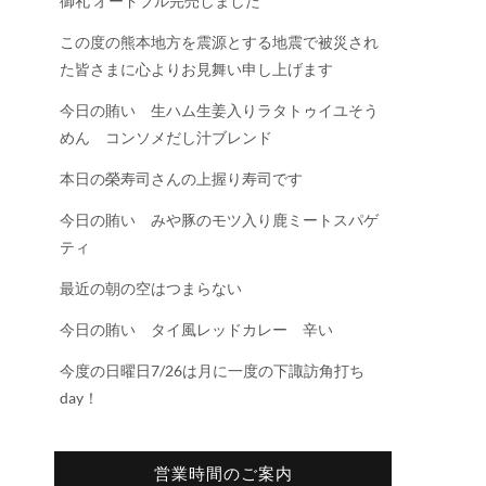
御礼 オードブル完売しました
この度の熊本地方を震源とする地震で被災され
た皆さまに心よりお見舞い申し上げます
今日の賄い 生ハム生姜入りラタトゥイユそう
めん コンソメだし汁ブレンド
本日の榮寿司さんの上握り寿司です
今日の賄い みや豚のモツ入り鹿ミートスパゲ
ティ
最近の朝の空はつまらない
今日の賄い タイ風レッドカレー 辛い
今度の日曜日7/26は月に一度の下諏訪角打ち
day！
営業時間のご案内