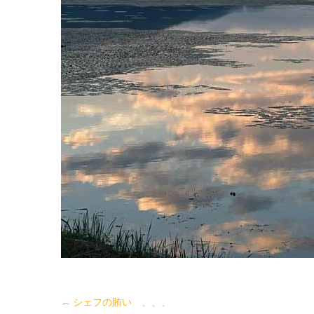
←
シェフの賄い 、、、