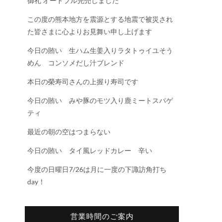
御礼 オードブル完売しました
この度の熊本地方を震源とする地震で被災され
た皆さまに心よりお見舞い申し上げます
今日の賄い 生ハム生姜入りラタトゥイユそう
めん コンソメだし汁ブレンド
本日の榮寿司さんの上握り寿司です
今日の賄い みや豚のモツ入り鹿ミートスパゲ
ティ
最近の朝の空はつまらない
今日の賄い タイ風レッドカレー 辛い
今度の日曜日7/26は月に一度の下諏訪角打ち
day！
営業時間のご案内