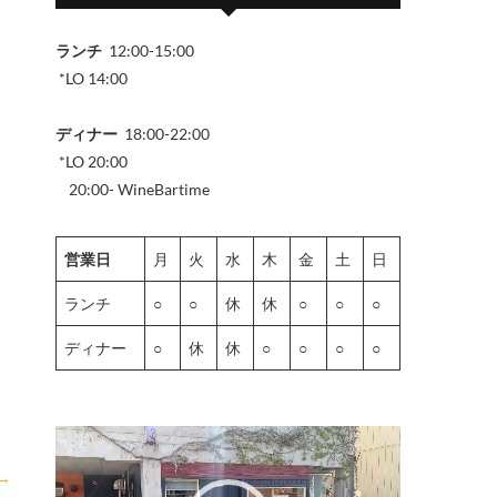
ランチ
12:00-15:00
*LO 14:00
ディナー
18:00-22:00
*LO 20:00
20:00- WineBartime
営業日
月
火
水
木
金
土
日
ランチ
○
○
休
休
○
○
○
ディナー
○
休
休
○
○
○
○
動
画
→
プ