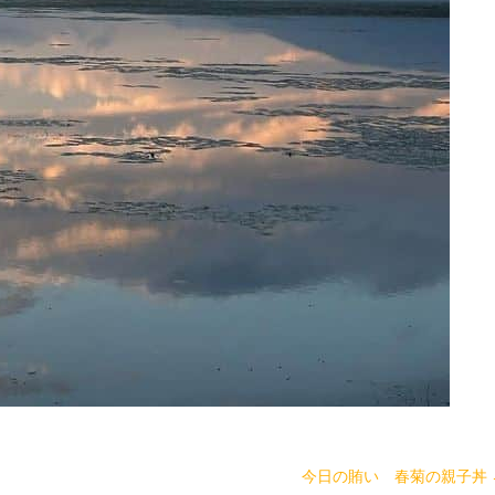
今日の賄い 春菊の親子丼