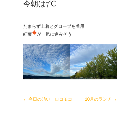
今朝は7℃
たまらず上着とグローブを着用
紅葉
が一気に進みそう
←
今日の賄い ロコモコ
10月のランチ
→