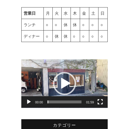
営業日
月
火
水
木
金
土
日
ランチ
○
○
休
休
○
○
○
ディナー
○
休
休
○
○
○
○
動
画
プ
レ
ー
ヤ
00:00
01:59
ー
カテゴリー