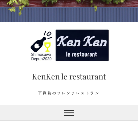
Skip
to
content
KenKen le restaurant
下諏訪のフレンチレストラン