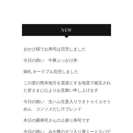
NEW
おかげ様でお寿司は完売しました
今日の賄い 牛豚ぶっかけ丼
御礼 オードブル完売しました
この度の熊本地方を震源とする地震で被災され
た皆さまに心よりお見舞い申し上げます
今日の賄い 生ハム生姜入りラタトゥイユそう
めん コンソメだし汁ブレンド
本日の榮寿司さんの上握り寿司です
今日の賄い みや豚のモツ入り鹿ミートスパゲ