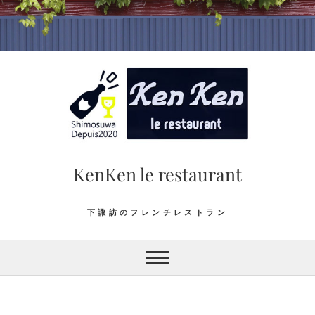
Skip
to
content
KenKen le restaurant
下諏訪のフレンチレストラン