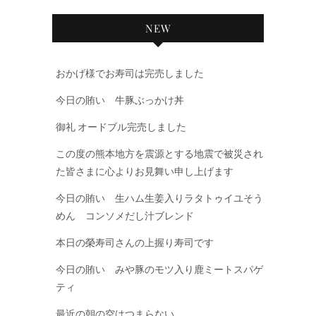
NEW
おかげ様でお寿司は完売しました
今日の賄い 牛豚ぶっかけ丼
御礼 オードブル完売しました
この度の熊本地方を震源とする地震で被災され
た皆さまに心よりお見舞い申し上げます
今日の賄い 生ハム生姜入りラタトゥイユそう
めん コンソメだし汁ブレンド
本日の榮寿司さんの上握り寿司です
今日の賄い みや豚のモツ入り鹿ミートスパゲ
ティ
最近の朝の空はつまらない