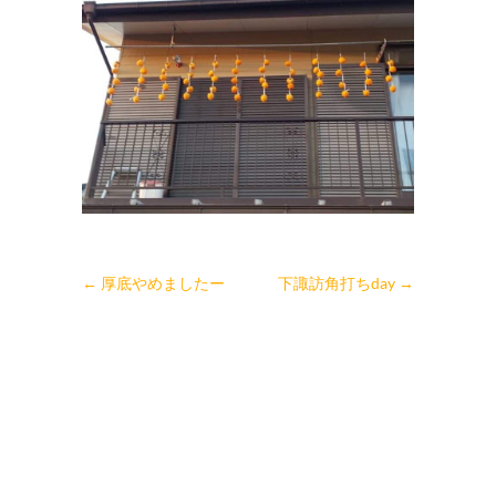
←
厚底やめましたー
下諏訪角打ちday
→