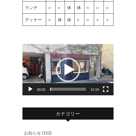
ランチ
○
○
休
休
○
○
○
ディナー
○
休
休
○
○
○
○
動
画
プ
レ
ー
ヤ
00:00
01:59
ー
カテゴリー
お知らせ
(152)