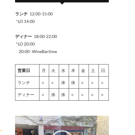
ランチ
12:00-15:00
*LO 14:00
ディナー
18:00-22:00
*LO 20:00
20:00- WineBartime
営業日
月
火
水
木
金
土
日
ランチ
○
○
休
休
○
○
○
ディナー
○
休
休
○
○
○
○
動
画
→
プ