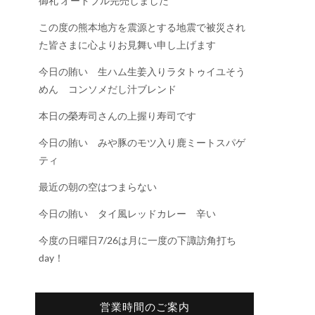
御礼 オードブル完売しました
この度の熊本地方を震源とする地震で被災され
た皆さまに心よりお見舞い申し上げます
今日の賄い 生ハム生姜入りラタトゥイユそう
めん コンソメだし汁ブレンド
本日の榮寿司さんの上握り寿司です
今日の賄い みや豚のモツ入り鹿ミートスパゲ
ティ
最近の朝の空はつまらない
今日の賄い タイ風レッドカレー 辛い
今度の日曜日7/26は月に一度の下諏訪角打ち
day！
営業時間のご案内