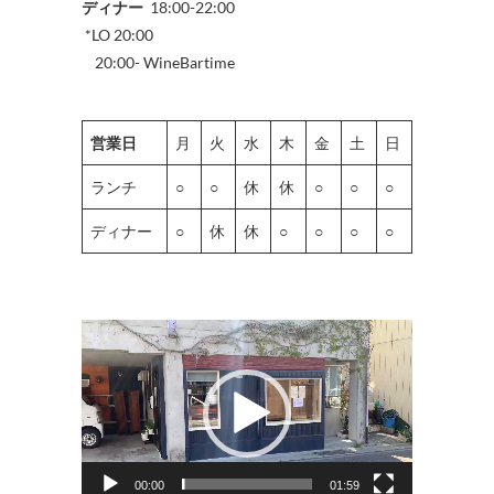
ディナー
18:00-22:00
*LO 20:00
20:00- WineBartime
営業日
月
火
水
木
金
土
日
ランチ
○
○
休
休
○
○
○
ディナー
○
休
休
○
○
○
○
動
画
プ
レ
ー
ヤ
00:00
01:59