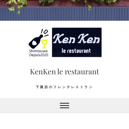
Skip
to
content
KenKen le restaurant
下諏訪のフレンチレストラン