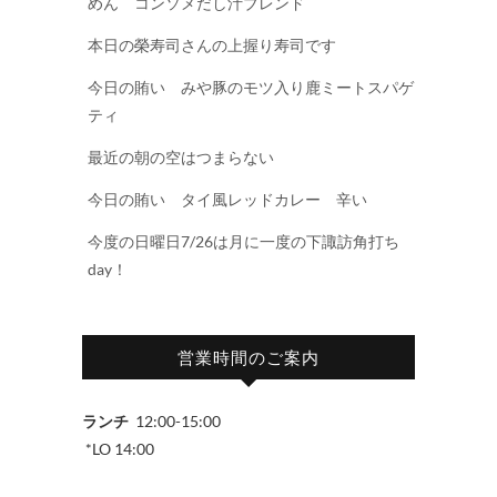
めん コンソメだし汁ブレンド
本日の榮寿司さんの上握り寿司です
今日の賄い みや豚のモツ入り鹿ミートスパゲ
ティ
最近の朝の空はつまらない
今日の賄い タイ風レッドカレー 辛い
今度の日曜日7/26は月に一度の下諏訪角打ち
day！
営業時間のご案内
ランチ
12:00-15:00
*LO 14:00