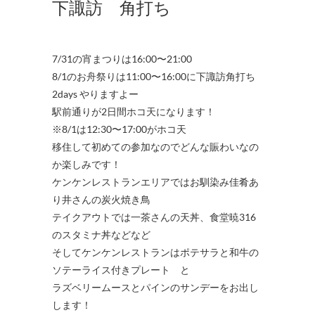
下諏訪 角打ち
7/31の宵まつりは16:00〜21:00
8/1のお舟祭りは11:00〜16:00に下諏訪角打ち
2days やりますよー
駅前通りが2日間ホコ天になります！
※8/1は12:30〜17:00がホコ天
移住して初めての参加なのでどんな賑わいなの
か楽しみです！
ケンケンレストランエリアではお馴染み佳肴あ
り井さんの炭火焼き鳥
テイクアウトでは一茶さんの天丼、食堂暁316
のスタミナ丼などなど
そしてケンケンレストランはポテサラと和牛の
ソテーライス付きプレート と
ラズベリームースとパインのサンデーをお出し
します！