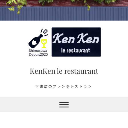
Skip
to
content
KenKen le restaurant
下諏訪のフレンチレストラン