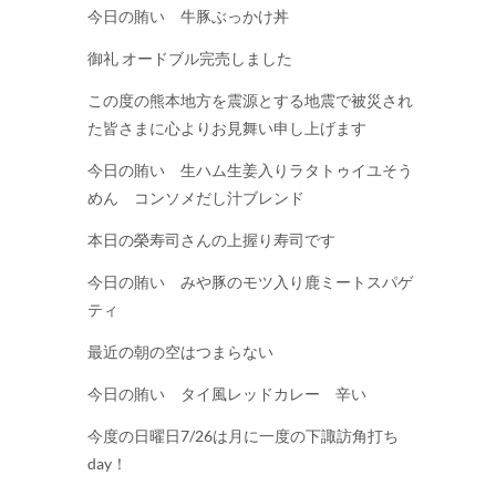
今日の賄い 牛豚ぶっかけ丼
御礼 オードブル完売しました
この度の熊本地方を震源とする地震で被災され
た皆さまに心よりお見舞い申し上げます
今日の賄い 生ハム生姜入りラタトゥイユそう
めん コンソメだし汁ブレンド
本日の榮寿司さんの上握り寿司です
今日の賄い みや豚のモツ入り鹿ミートスパゲ
ティ
最近の朝の空はつまらない
今日の賄い タイ風レッドカレー 辛い
今度の日曜日7/26は月に一度の下諏訪角打ち
day！