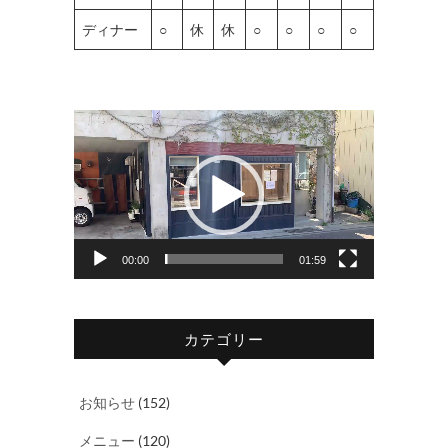
ディナー
○
休
休
○
○
○
○
動
画
プ
レ
ー
ヤ
00:00
01:59
ー
カテゴリー
お知らせ
(152)
メニュー
(120)