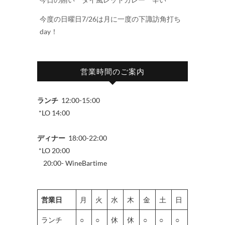
今度の日曜日7/26は月に一度の下諏訪角打ち
day！
営業時間のご案内
ランチ
12:00-15:00
*LO 14:00
ディナー
18:00-22:00
*LO 20:00
20:00- WineBartime
営業日
月
火
水
木
金
土
日
ランチ
○
○
休
休
○
○
○