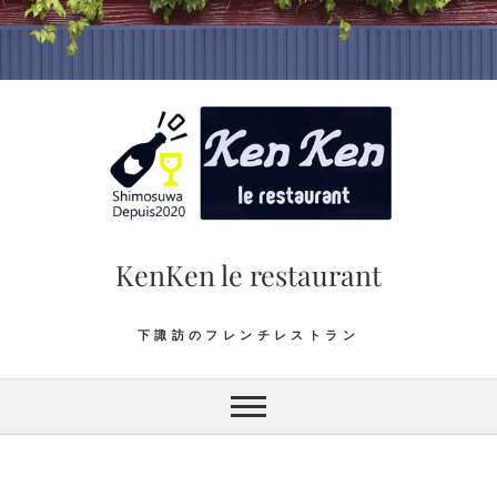
Skip
to
content
KenKen le restaurant
下諏訪のフレンチレストラン