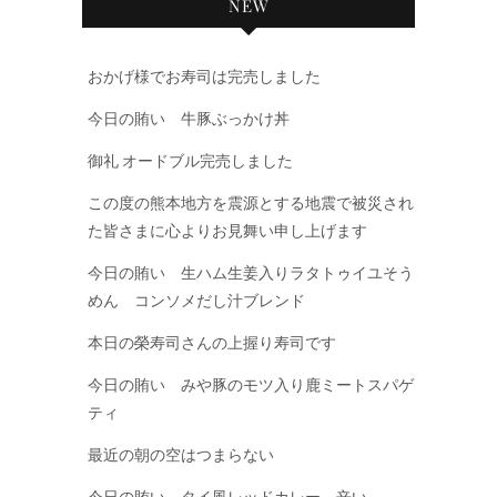
NEW
おかげ様でお寿司は完売しました
今日の賄い 牛豚ぶっかけ丼
御礼 オードブル完売しました
この度の熊本地方を震源とする地震で被災され
た皆さまに心よりお見舞い申し上げます
今日の賄い 生ハム生姜入りラタトゥイユそう
めん コンソメだし汁ブレンド
本日の榮寿司さんの上握り寿司です
今日の賄い みや豚のモツ入り鹿ミートスパゲ
ティ
最近の朝の空はつまらない
今日の賄い タイ風レッドカレー 辛い