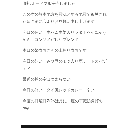
御礼 オードブル完売しました
この度の熊本地方を震源とする地震で被災され
た皆さまに心よりお見舞い申し上げます
今日の賄い 生ハム生姜入りラタトゥイユそう
めん コンソメだし汁ブレンド
本日の榮寿司さんの上握り寿司です
今日の賄い みや豚のモツ入り鹿ミートスパゲ
ティ
最近の朝の空はつまらない
今日の賄い タイ風レッドカレー 辛い
今度の日曜日7/26は月に一度の下諏訪角打ち
day！