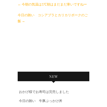
←
今朝の気温は1℃朝はまだまだ寒いですねー
今日の賄い コシアブラとカリカリポークのご
飯
→
NEW
おかげ様でお寿司は完売しました
今日の賄い 牛豚ぶっかけ丼