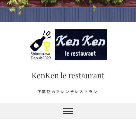
Skip
to
content
KenKen le restaurant
下諏訪のフレンチレストラン