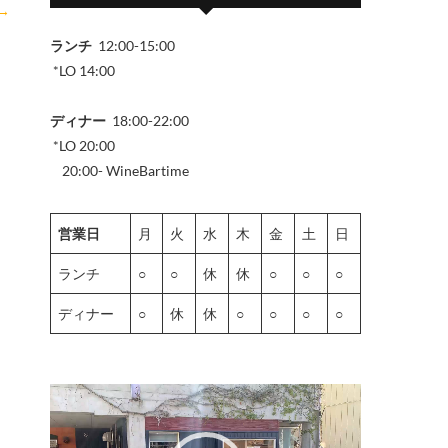
→
ランチ
12:00-15:00
*LO 14:00
ディナー
18:00-22:00
*LO 20:00
20:00- WineBartime
営業日
月
火
水
木
金
土
日
ランチ
○
○
休
休
○
○
○
ディナー
○
休
休
○
○
○
○
動
画
プ