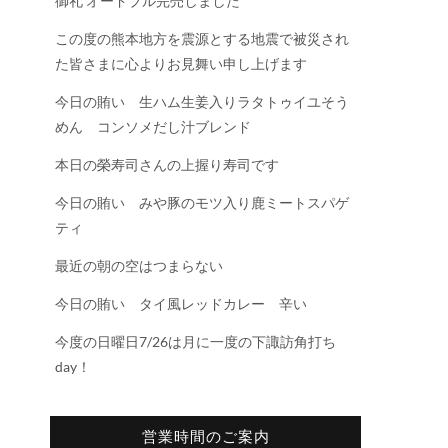
御礼 オードブル完売しました
この度の熊本地方を震源とする地震で被災され
た皆さまに心よりお見舞い申し上げます
今日の賄い 生ハム生姜入りラタトゥイユそう
めん コンソメだし汁ブレンド
本日の榮寿司さんの上握り寿司です
今日の賄い みや豚のモツ入り鹿ミートスパゲ
ティ
最近の朝の空はつまらない
今日の賄い タイ風レッドカレー 辛い
今度の日曜日7/26は月に一度の下諏訪角打ち
day！
営業時間のご案内