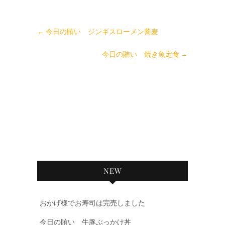
←
今日の賄い ジンギスローメン蕎麦
今日の賄い 焼き魚定食
→
NEW
おかげ様でお寿司は完売しました
今日の賄い 牛豚ぶっかけ丼