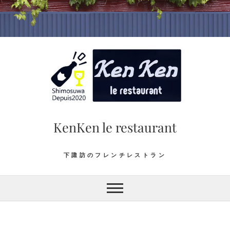
Skip
to
content
KenKen le restaurant
下諏訪のフレンチレストラン