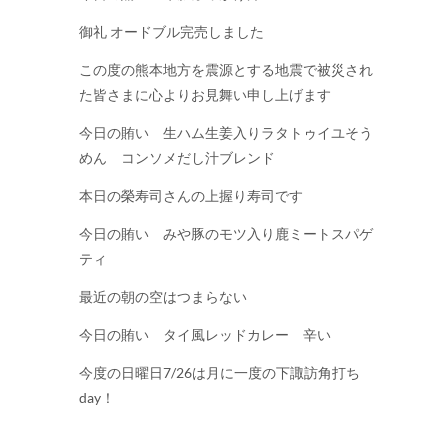
御礼 オードブル完売しました
この度の熊本地方を震源とする地震で被災され
た皆さまに心よりお見舞い申し上げます
今日の賄い 生ハム生姜入りラタトゥイユそう
めん コンソメだし汁ブレンド
本日の榮寿司さんの上握り寿司です
今日の賄い みや豚のモツ入り鹿ミートスパゲ
ティ
最近の朝の空はつまらない
今日の賄い タイ風レッドカレー 辛い
今度の日曜日7/26は月に一度の下諏訪角打ち
day！