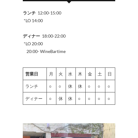
ランチ
12:00-15:00
*LO 14:00
ディナー
18:00-22:00
*LO 20:00
20:00- WineBartime
営業日
月
火
水
木
金
土
日
ランチ
○
○
休
休
○
○
○
ディナー
○
休
休
○
○
○
○
動
画