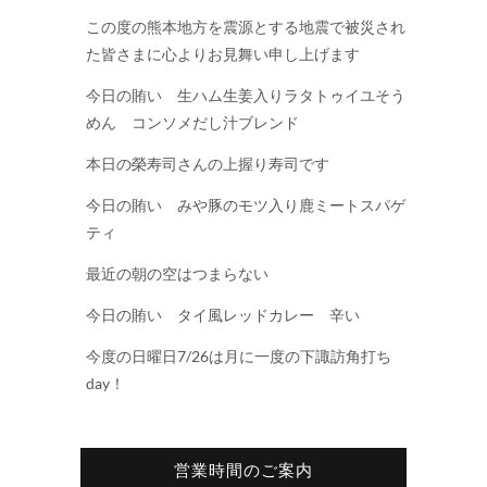
この度の熊本地方を震源とする地震で被災され
た皆さまに心よりお見舞い申し上げます
今日の賄い 生ハム生姜入りラタトゥイユそう
めん コンソメだし汁ブレンド
本日の榮寿司さんの上握り寿司です
今日の賄い みや豚のモツ入り鹿ミートスパゲ
ティ
最近の朝の空はつまらない
今日の賄い タイ風レッドカレー 辛い
今度の日曜日7/26は月に一度の下諏訪角打ち
day！
営業時間のご案内