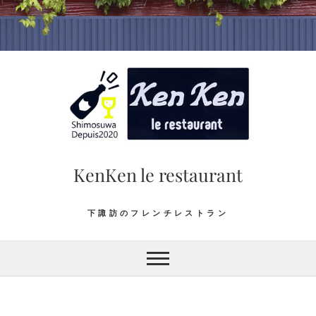
Skip
to
content
KenKen le restaurant
下諏訪のフレンチレストラン