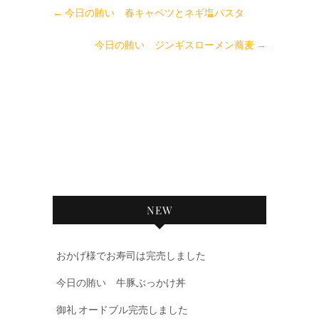
←
今日の賄い 春キャベツとネギ塩パスタ
今日の賄い ジンギスローメン蕎麦
→
NEW
おかげ様でお寿司は完売しました
今日の賄い 牛豚ぶっかけ丼
御礼 オードブル完売しました