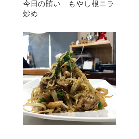
今日の賄い もやし根ニラ
炒め