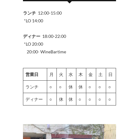
ランチ
12:00-15:00
*LO 14:00
ディナー
18:00-22:00
*LO 20:00
20:00- WineBartime
営業日
月
火
水
木
金
土
日
ランチ
○
○
休
休
○
○
○
ディナー
○
休
休
○
○
○
○
動
画