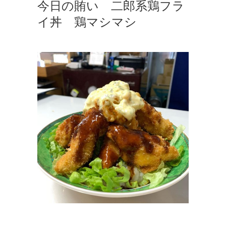
今日の賄い 二郎系鶏フラ
イ丼 鶏マシマシ