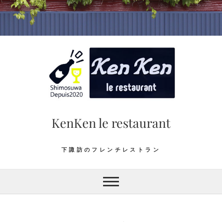
Skip
to
content
KenKen le restaurant
下諏訪のフレンチレストラン