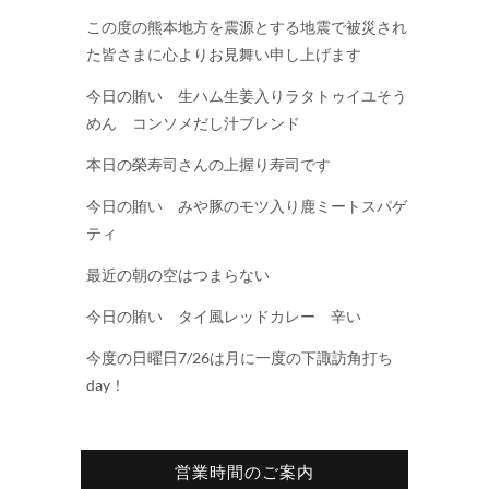
この度の熊本地方を震源とする地震で被災され
た皆さまに心よりお見舞い申し上げます
今日の賄い 生ハム生姜入りラタトゥイユそう
めん コンソメだし汁ブレンド
本日の榮寿司さんの上握り寿司です
今日の賄い みや豚のモツ入り鹿ミートスパゲ
ティ
最近の朝の空はつまらない
今日の賄い タイ風レッドカレー 辛い
今度の日曜日7/26は月に一度の下諏訪角打ち
day！
営業時間のご案内