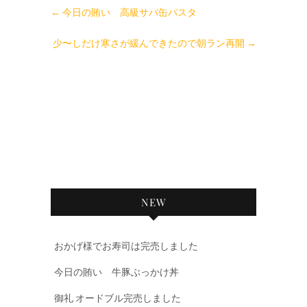
←
今日の賄い 高級サバ缶パスタ
少〜しだけ寒さが緩んできたので朝ラン再開
→
NEW
おかげ様でお寿司は完売しました
今日の賄い 牛豚ぶっかけ丼
御礼 オードブル完売しました