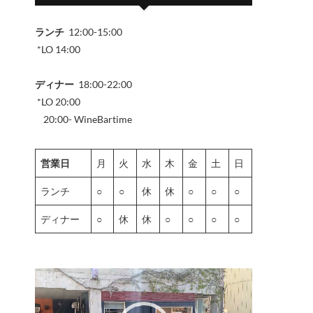
ランチ
12:00-15:00
*LO 14:00
ディナー
18:00-22:00
*LO 20:00
20:00- WineBartime
営業日
月
火
水
木
金
土
日
ランチ
○
○
休
休
○
○
○
ディナー
○
休
休
○
○
○
○
動
画
プ