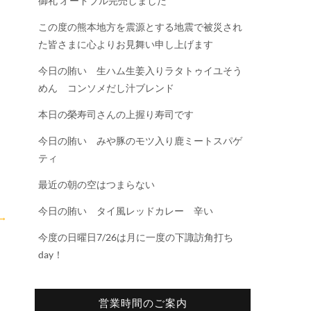
御礼 オードブル完売しました
この度の熊本地方を震源とする地震で被災され
た皆さまに心よりお見舞い申し上げます
今日の賄い 生ハム生姜入りラタトゥイユそう
めん コンソメだし汁ブレンド
本日の榮寿司さんの上握り寿司です
今日の賄い みや豚のモツ入り鹿ミートスパゲ
ティ
最近の朝の空はつまらない
今日の賄い タイ風レッドカレー 辛い
→
今度の日曜日7/26は月に一度の下諏訪角打ち
day！
営業時間のご案内