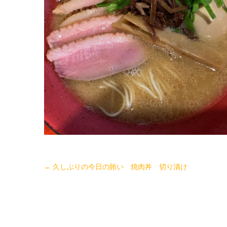
←
久しぶりの今日の賄い 焼肉丼 切り漬け