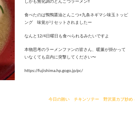
しかも無化調のとんこつラーメン‼︎
食べたのは鴨鴨醤油とんこつ+九条ネギマシ味玉トッピ
ング 味覚がリセットされましたー
なんと12/4日曜日も食べられるみたいですよ
本物思考のラーメンファンの皆さん、暖簾が掛かって
いなくても店内に突撃してください〜
https://fujishima.hp.gogo.jp/pc/
今日の賄い チキンソテー 野沢菜カブ炒め