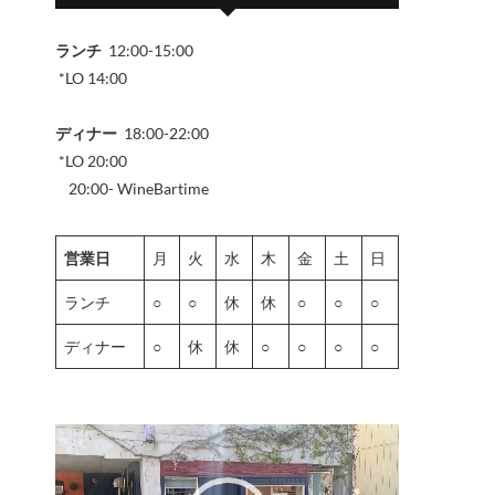
ランチ
12:00-15:00
*LO 14:00
ディナー
18:00-22:00
*LO 20:00
20:00- WineBartime
営業日
月
火
水
木
金
土
日
ランチ
○
○
休
休
○
○
○
ディナー
○
休
休
○
○
○
○
動
画
プ