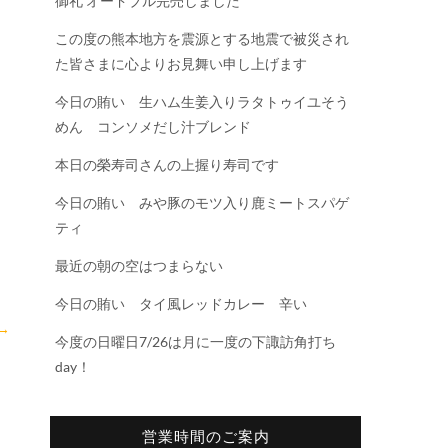
御礼 オードブル完売しました
この度の熊本地方を震源とする地震で被災され
た皆さまに心よりお見舞い申し上げます
今日の賄い 生ハム生姜入りラタトゥイユそう
めん コンソメだし汁ブレンド
本日の榮寿司さんの上握り寿司です
今日の賄い みや豚のモツ入り鹿ミートスパゲ
ティ
最近の朝の空はつまらない
今日の賄い タイ風レッドカレー 辛い
→
今度の日曜日7/26は月に一度の下諏訪角打ち
day！
営業時間のご案内