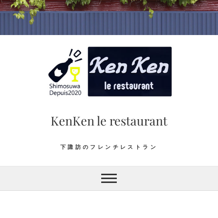
Skip
to
content
KenKen le restaurant
下諏訪のフレンチレストラン