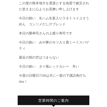
この度の熊本地方を震源とする地震で被災され
た皆さまに心よりお見舞い申し上げます
今日の賄い 生ハム生姜入りラタトゥイユそう
めん コンソメだし汁ブレンド
本日の榮寿司さんの上握り寿司です
今日の賄い みや豚のモツ入り鹿ミートスパゲ
ティ
最近の朝の空はつまらない
今日の賄い タイ風レッドカレー 辛い
今度の日曜日7/26は月に一度の下諏訪角打ち
day！
営業時間のご案内