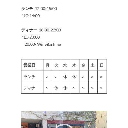
ランチ
12:00-15:00
*LO 14:00
ディナー
18:00-22:00
*LO 20:00
20:00- WineBartime
営業日
月
火
水
木
金
土
日
ランチ
○
○
休
休
○
○
○
ディナー
○
休
休
○
○
○
○
動
画