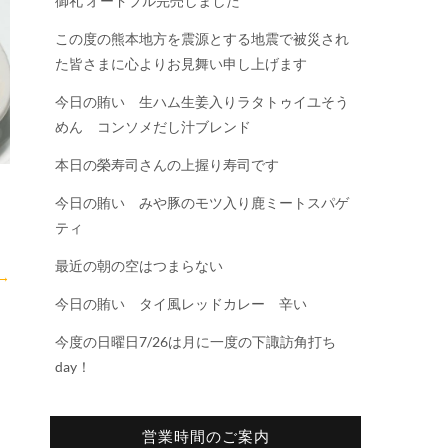
御礼 オードブル完売しました
この度の熊本地方を震源とする地震で被災され
た皆さまに心よりお見舞い申し上げます
今日の賄い 生ハム生姜入りラタトゥイユそう
めん コンソメだし汁ブレンド
本日の榮寿司さんの上握り寿司です
今日の賄い みや豚のモツ入り鹿ミートスパゲ
ティ
最近の朝の空はつまらない
→
今日の賄い タイ風レッドカレー 辛い
今度の日曜日7/26は月に一度の下諏訪角打ち
day！
営業時間のご案内