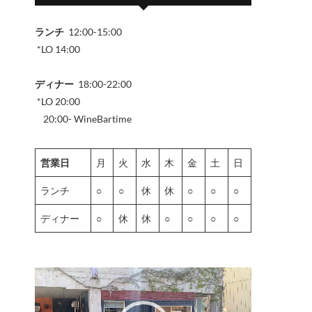
ランチ
12:00-15:00
*LO 14:00
ディナー
18:00-22:00
*LO 20:00
20:00- WineBartime
営業日
月
火
水
木
金
土
日
ランチ
○
○
休
休
○
○
○
ディナー
○
休
休
○
○
○
○
動
画
プ