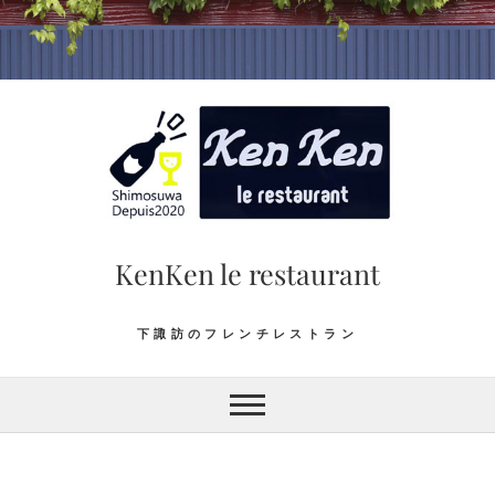
Skip
to
content
KenKen le restaurant
下諏訪のフレンチレストラン