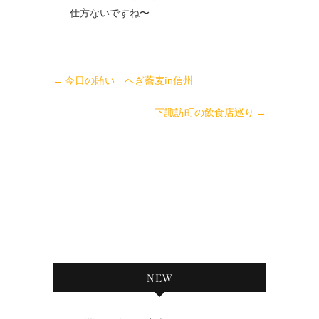
仕方ないですね〜
←
今日の賄い へぎ蕎麦in信州
下諏訪町の飲食店巡り
→
NEW