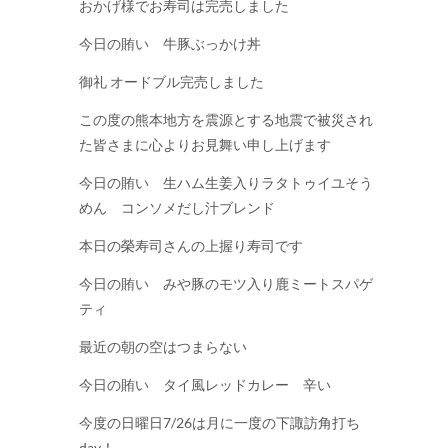
おかげ様でお寿司は完売しました
今日の賄い 牛豚ぶっかけ丼
御礼 オードブル完売しました
この度の熊本地方を震源とする地震で被災され
た皆さまに心よりお見舞い申し上げます
今日の賄い 生ハム生姜入りラタトゥイユそう
めん コンソメだし汁ブレンド
本日の榮寿司さんの上握り寿司です
今日の賄い みや豚のモツ入り鹿ミートスパゲ
ティ
最近の朝の空はつまらない
今日の賄い タイ風レッドカレー 辛い
今度の日曜日7/26は月に一度の下諏訪角打ち
day！