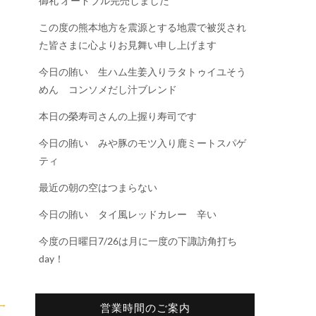
御礼 オードブル完売しました
この度の熊本地方を震源とする地震で被災され
た皆さまに心よりお見舞い申し上げます
今日の賄い 生ハム生姜入りラタトゥイユそう
めん コンソメだし汁ブレンド
本日の榮寿司さんの上握り寿司です
今日の賄い みや豚のモツ入り鹿ミートスパゲ
ティ
最近の朝の空はつまらない
今日の賄い タイ風レッドカレー 辛い
今度の日曜日7/26は月に一度の下諏訪角打ち
day！
→
営業時間のご案内