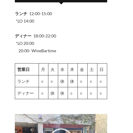
ランチ
12:00-15:00
*LO 14:00
ディナー
18:00-22:00
*LO 20:00
20:00- WineBartime
営業日
月
火
水
木
金
土
日
ランチ
○
○
休
休
○
○
○
ディナー
○
休
休
○
○
○
○
動
画
プ