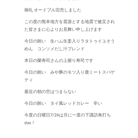
御礼 オードブル完売しました
この度の熊本地方を震源とする地震で被災され
た皆さまに心よりお見舞い申し上げます
今日の賄い 生ハム生姜入りラタトゥイユそう
めん コンソメだし汁ブレンド
本日の榮寿司さんの上握り寿司です
今日の賄い みや豚のモツ入り鹿ミートスパゲ
ティ
最近の朝の空はつまらない
今日の賄い タイ風レッドカレー 辛い
今度の日曜日7/26は月に一度の下諏訪角打ち
day！