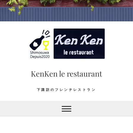
Skip
to
content
KenKen le restaurant
下諏訪のフレンチレストラン