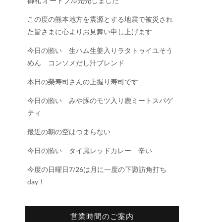
御礼 オードブル完売しました
この度の熊本地方を震源とする地震で被災され
た皆さまに心よりお見舞い申し上げます
今日の賄い 生ハム生姜入りラタトゥイユそう
めん コンソメだし汁ブレンド
本日の榮寿司さんの上握り寿司です
今日の賄い みや豚のモツ入り鹿ミートスパゲ
ティ
最近の朝の空はつまらない
今日の賄い タイ風レッドカレー 辛い
今度の日曜日7/26は月に一度の下諏訪角打ち
day！
営業時間のご案内