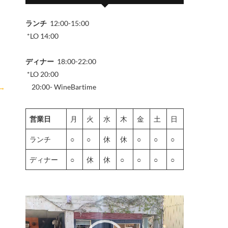
ランチ
12:00-15:00
*LO 14:00
ディナー
18:00-22:00
*LO 20:00
20:00- WineBartime
→
営業日
月
火
水
木
金
土
日
ランチ
○
○
休
休
○
○
○
ディナー
○
休
休
○
○
○
○
動
画
プ